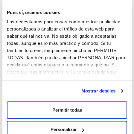
NP - VITAL POR ÁLAVA 30 DE MAYO
129.25 KB
Pues sí, usamos cookies
Las necesitamos para cosas como mostrar publicidad
personalizada o analizar el tráfico de esta web para
saber qué tal nos va. No estás obligado a aceptarlas
todas, aunque es lo más práctico y cómodo. Sí tú
Vital por Álava - Agosto 2026
también lo crees, simplemente pincha en
PERMITIR
TODAS
. También puedes pinchar
PERSONALIZAR
para
CórrELA 2026
decidir qué estás dispuesto a compartir y qué no. Si
necesitas más información, te la hemos dejado
aquí.
Jaibus - La Blanca y agosto 2026
MÁS NOTICIAS
Mostrar detalles
Permitir todas
Personalizar
SUSCRÍBETE A LO QUE TE INTERESA