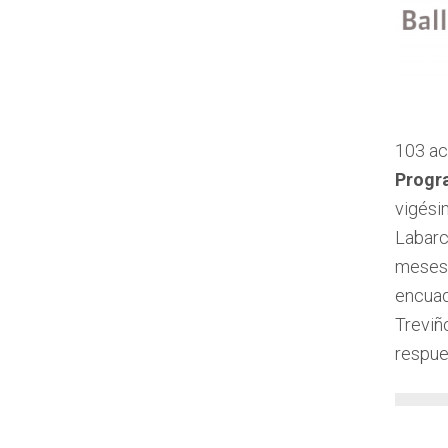
103 ac
Progra
vigési
Labarc
meses,
encuad
Treviñ
respue