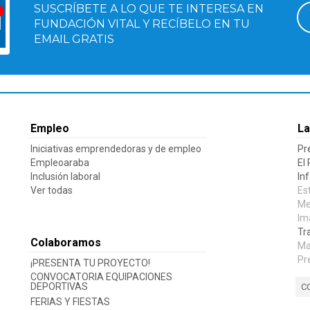
SUSCRÍBETE A LO QUE TE INTERESA EN
FUNDACIÓN VITAL Y RECÍBELO EN TU
EMAIL GRATIS
Empleo
La
Iniciativas emprendedoras y de empleo
Pr
Empleoaraba
El
Inclusión laboral
In
Ver todas
Es
Me
Im
Tr
Colaboramos
Ma
Pr
¡PRESENTA TU PROYECTO!
CONVOCATORIA EQUIPACIONES
DEPORTIVAS
C
FERIAS Y FIESTAS