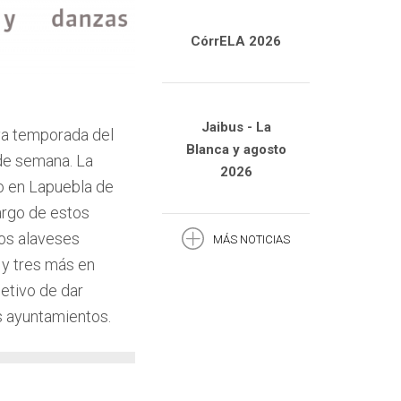
CórrELA 2026
Jaibus - La
va temporada del
Blanca y agosto
 de semana. La
2026
o en Lapuebla de
argo de estos
ios alaveses
MÁS NOTICIAS
 y tres más en
etivo de dar
s ayuntamientos.