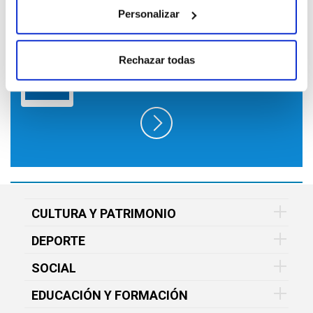
Personalizar
SUSCRÍBETE A LO QUE TE INTERESA
EN FUNDACIÓN VITAL Y RECÍBELO EN
Rechazar todas
TU EMAIL GRATIS
CULTURA Y PATRIMONIO
DEPORTE
SOCIAL
EDUCACIÓN Y FORMACIÓN