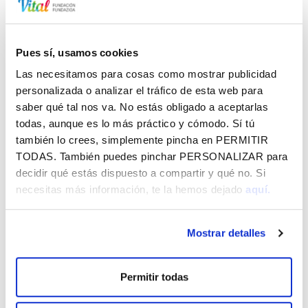
Pues sí, usamos cookies
NP - VITAL POR ALAVA 120725
50.09 KB
Las necesitamos para cosas como mostrar publicidad
personalizada o analizar el tráfico de esta web para
saber qué tal nos va. No estás obligado a aceptarlas
todas, aunque es lo más práctico y cómodo. Sí tú
también lo crees, simplemente pincha en
PERMITIR
Vital por Álava - Agosto 2026
TODAS
. También puedes pinchar
PERSONALIZAR
para
decidir qué estás dispuesto a compartir y qué no. Si
CórrELA 2026
necesitas más información, te la hemos dejado
aquí.
Jaibus - La Blanca y agosto 2026
Mostrar detalles
MÁS NOTICIAS
Permitir todas