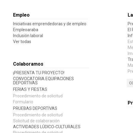
Empleo
La
Iniciativas emprendedoras y de empleo
Pr
Empleoaraba
El
Inclusión laboral
In
Ver todas
Es
Me
Im
Tr
Colaboramos
Ma
Pr
¡PRESENTA TU PROYECTO!
CONVOCATORIA EQUIPACIONES
DEPORTIVAS
C
FERIAS Y FIESTAS
Procedimiento de solicitud
Formulario
P
PRUEBAS DEPORTIVAS
Procedimiento de solicitud
Solicitud de colaboración
ACTIVIDADES LÚDICO-CULTURALES
Procedimiento de solicitud