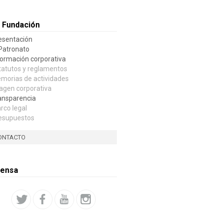
 Fundación
esentación
 Patronato
formación corporativa
tatutos y reglamentos
morias de actividades
agen corporativa
ansparencia
rco legal
esupuestos
ONTACTO
rensa