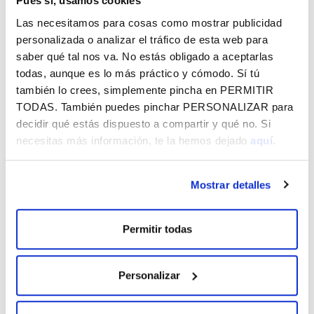
Pues sí, usamos cookies
Las necesitamos para cosas como mostrar publicidad
personalizada o analizar el tráfico de esta web para
OTROS
8
saber qué tal nos va. No estás obligado a aceptarlas
todas, aunque es lo más práctico y cómodo. Sí tú
Labastida 2026
AGO.
también lo crees, simplemente pincha en
PERMITIR
LABASTIDA
TODAS
. También puedes pinchar
PERSONALIZAR
para
8 DE AGOSTO DE 2026
decidir qué estás dispuesto a compartir y qué no. Si
necesitas más información, te la hemos dejado
aquí.
OTROS
14
Nanclares de la Oca 2026
AGO.
Mostrar detalles
NANCLARES DE LA OCA
14 DE AGOSTO DE 2026
Permitir todas
OTROS
14
Personalizar
Leza 2026
AGO.
LEZA
14 DE AGOSTO DE 2026