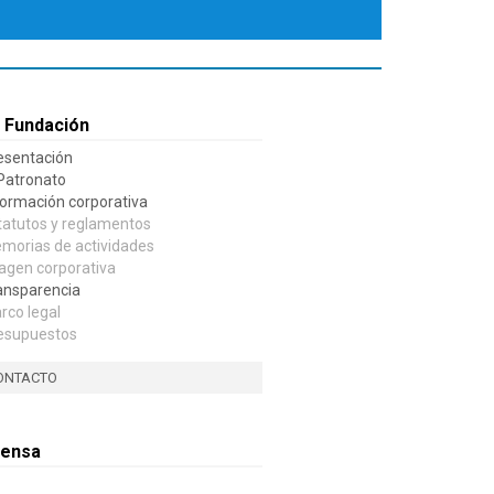
 Fundación
esentación
 Patronato
formación corporativa
tatutos y reglamentos
morias de actividades
agen corporativa
ansparencia
rco legal
esupuestos
ONTACTO
rensa