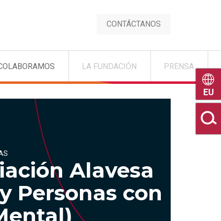
CONTÁCTANOS
COLABORAMOS
LA FUNDACIÓN
PRENSA
Euske
AS
iación Alavesa
 y Personas con
ental)