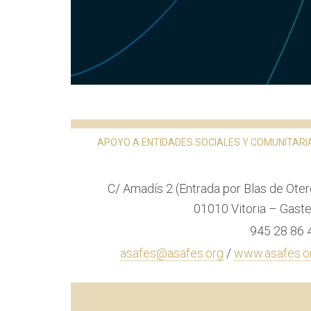
APOYO A ENTIDADES SOCIALES Y COMUNITARI
C/ Amadís 2 (Entrada por Blas de Oter
01010 Vitoria – Gaste
945 28 86 
asafes@asafes.org
/
www.asafes.o