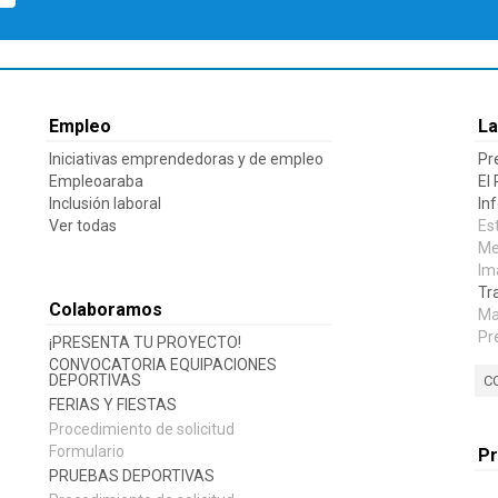
Empleo
La
Iniciativas emprendedoras y de empleo
Pr
Empleoaraba
El
Inclusión laboral
In
Ver todas
Es
Me
Im
Tr
Colaboramos
Ma
Pr
¡PRESENTA TU PROYECTO!
CONVOCATORIA EQUIPACIONES
DEPORTIVAS
C
FERIAS Y FIESTAS
Procedimiento de solicitud
Formulario
P
PRUEBAS DEPORTIVAS