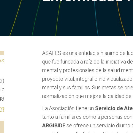
ASAFES es una entidad sin ánimo de luc
AS
que fue fundada a raíz de la iniciativa
mental y profesionales de la salud ment
proyecto vital, integral e individualiz
o)
mental y sus familias. Sus metas se orie
iz
normalización que mejore la calidad de 
48
rg
La Asociación tiene un
Servicio de At
tanto a familiares como a personas con
ARGIBIDE
se ofrece un servicio diurno