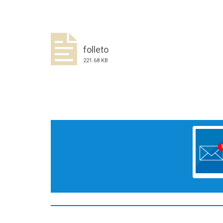
folleto
221.68 KB