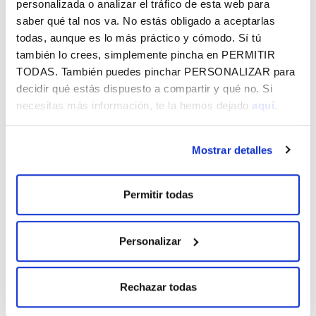
personalizada o analizar el tráfico de esta web para
musical, que fusiona jazz y pop, FEMMM es también un
saber qué tal nos va. No estás obligado a aceptarlas
vehículo de cambio: sus integrantes abogan por la igualdad
todas, aunque es lo más práctico y cómodo. Sí tú
y la inclusión, utilizando la música como herramienta para
también lo crees, simplemente pincha en
PERMITIR
inspirar a otras mujeres a expresarse y compartir su arte.
TODAS
. También puedes pinchar
PERSONALIZAR
para
decidir qué estás dispuesto a compartir y qué no. Si
Dánae Riaño Cincunegui - voz
necesitas más información, te la hemos dejado
aquí.
Alazne López Capilla - voz
Maider Biguri De Francisco - voz
Nahia Valle Insausti - voz
Mostrar detalles
Daniel López Rodríguez - piano
Cristina Pascual Fernández - bajo
Permitir todas
Iker Hernández Legorburu - batería
Imanol Jareño Méndez - técnico de sonido
Personalizar
Entradas
Las
entradas
, a un precio de 4 euros, pueden adquirirse en
Rechazar todas
el siguiente formulario, en la sede de Fundación Vital (Casa
del Cordón) o en la taquilla de Vital Fundazioa Kulturunea