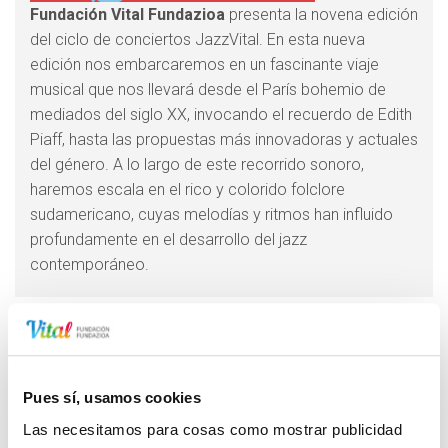
Fundación Vital Fundazioa
presenta la novena edición
del ciclo de conciertos JazzVital. En esta nueva
edición nos embarcaremos en un fascinante viaje
musical que nos llevará desde el París bohemio de
mediados del siglo XX, invocando el recuerdo de Edith
Piaff, hasta las propuestas más innovadoras y actuales
del género. A lo largo de este recorrido sonoro,
haremos escala en el rico y colorido folclore
sudamericano, cuyas melodías y ritmos han influido
profundamente en el desarrollo del jazz
contemporáneo.
Información
FEMMM es un proyecto vocal en constante evolución, un
espacio de experimentación donde las armonías y los
Pues sí, usamos cookies
matices confluyen para dar forma a lo que la banda define
Las necesitamos para cosas como mostrar publicidad
como su “sonoridad acuática”. Más allá de su propuesta