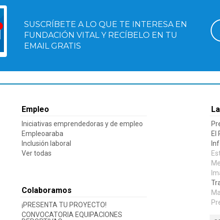
SUSCRÍBETE A LO QUE TE INTERESA EN
FUNDACIÓN VITAL Y RECÍBELO EN TU
EMAIL GRATIS
Empleo
La
Iniciativas emprendedoras y de empleo
Pr
Empleoaraba
El
Inclusión laboral
In
Ver todas
Es
Me
Im
Tr
Colaboramos
Ma
Pr
¡PRESENTA TU PROYECTO!
CONVOCATORIA EQUIPACIONES