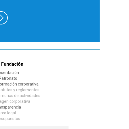
 Fundación
esentación
 Patronato
formación corporativa
tatutos y reglamentos
morias de actividades
agen corporativa
ansparencia
rco legal
esupuestos