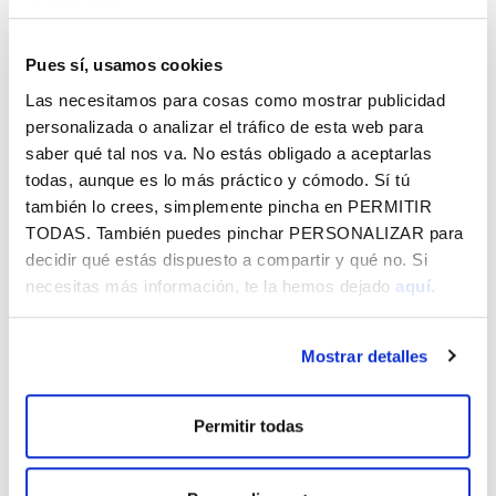
Intérpretes:
Juan Carlos Pérez, José (Foisis) Garate,
José Antonio (Antton) Fernández, Jimmy Arrabit, Jon
Galarraga, Eritz Urkiri, Unai Fernández, Peio Bilbao
Pues sí, usamos cookies
Duración:
102 m
Las necesitamos para cosas como mostrar publicidad
Idioma:
Castellano, euskera. Subtítulos en castellano.
personalizada o analizar el tráfico de esta web para
saber qué tal nos va. No estás obligado a aceptarlas
Directoras
todas, aunque es lo más práctico y cómodo. Sí tú
LARRAITZ ZUAZO, ZURI GOIKOETXEA, AINHOA
también lo crees, simplemente pincha en
PERMITIR
ANDRAKA
TODAS
. También puedes pinchar
PERSONALIZAR
para
decidir qué estás dispuesto a compartir y qué no. Si
Productora ejecutiva y realizadora en Begira Produkzioak,
necesitas más información, te la hemos dejado
aquí.
Larraitz Zuazo ha dirigido documentales como `Nosotras,
mujeres de Euskalduna´ (2016), `163 días, la huelga de
bandas´ (2017) o `Esther Ferrer, hilos de tiempo´ (2019).
Mostrar detalles
Guionista, directora y productora, Zuri Goikoetxea se
mueve entre el cine documental y el videoarte y desde
Permitir todas
2016 trabaja principalmente junto a Doxa Producciones. En
2022 codirigió el documental `Cabeza y corazón´ junto a
Ainhoa Andrake, montadora, guionista, directora y