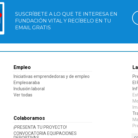
SUSCRÍBETE A LO QUE TE INTERESA EN
FUNDACIÓN VITAL Y RECÍBELO EN TU
EMAIL GRATIS
Empleo
La
Iniciativas emprendedoras y de empleo
Pr
Empleoaraba
El
Inclusión laboral
In
Ver todas
Es
Me
Im
Tr
Colaboramos
Ma
Pr
¡PRESENTA TU PROYECTO!
CONVOCATORIA EQUIPACIONES
DEPORTIVAS
C