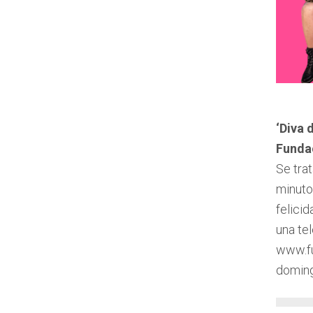
‘Diva d
Fundac
Se trat
minuto
felici
una tel
www.fu
doming