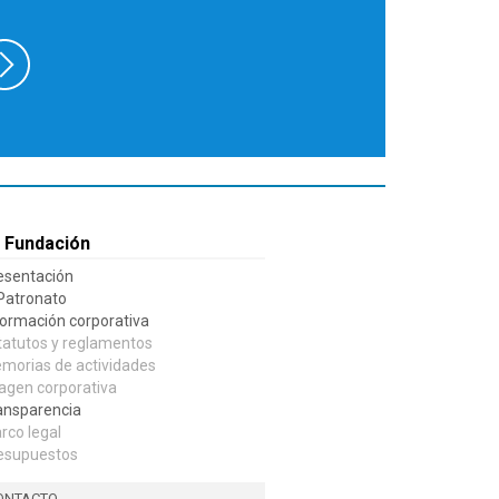
 Fundación
esentación
 Patronato
formación corporativa
tatutos y reglamentos
morias de actividades
agen corporativa
ansparencia
rco legal
esupuestos
ONTACTO