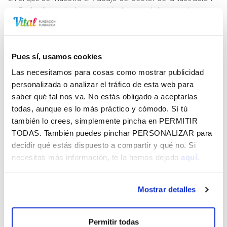
en Euskadi y a nivel nacional, junto con el de otros tres
países invitados.
Irudika brinda a sus asistentes las oportunidades de
cualquier feria internacional, con el objetivo de ofrecer a los
Pues sí, usamos cookies
profesionales una formación continua especializada
Las necesitamos para cosas como mostrar publicidad
mediante conferencias de ponentes vascos, estatales o
personalizada o analizar el tráfico de esta web para
extranjeros, talleres sorpresa, así como citas
saber qué tal nos va. No estás obligado a aceptarlas
profesionales.
todas, aunque es lo más práctico y cómodo. Sí tú
también lo crees, simplemente pincha en
PERMITIR
Fundación Vital Fundazioa colabora con Irudika desde
TODAS
. También puedes pinchar
PERSONALIZAR
para
2018 y, a partir de 2020, ha intensificado su participación
decidir qué estás dispuesto a compartir y qué no. Si
para la realización de los Encuentros Profesionales
necesitas más información, te la hemos dejado
aquí.
Internacionales (versión digital) y para las Residencias
Artísticas de dos artistas seleccionados, a los que cede
uno de sus espacios expositivos para presentar el trabajo
Mostrar detalles
realizado durante ellas.
Más información
aquí
Permitir todas