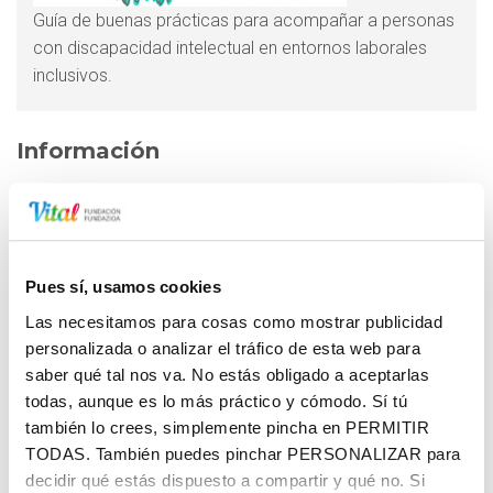
Guía de buenas prácticas para acompañar a personas
con discapacidad intelectual en entornos laborales
inclusivos.
Información
Las personas con discapacidad intelectual tienen muchas
dificultades para el acceso al empleo, según diferentes
políticas sobre empleo del Gobierno de España.
Con esta guía de buena prácticas se pretende ayudar a que
Pues sí, usamos cookies
haya más personas con discapacidad intelectual en el
Las necesitamos para cosas como mostrar publicidad
mundo laboral.
personalizada o analizar el tráfico de esta web para
saber qué tal nos va. No estás obligado a aceptarlas
Son personas muy válidas para el trabajo. Esta guía está
todas, aunque es lo más práctico y cómodo. Sí tú
pensada para quienes trabajan con personas con
también lo crees, simplemente pincha en
PERMITIR
discapacidad intelectual o que puedan contratarlas, aunque
TODAS
. También puedes pinchar
PERSONALIZAR
para
puede servir para cualquier persona.
decidir qué estás dispuesto a compartir y qué no. Si