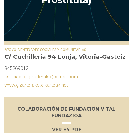
Prostituta)
APOYO A ENTIDADES SOCIALES Y COMUNITARIAS
C/ Cuchillería 94 Lonja, Vitoria-Gasteiz
945269012
asociaciongizarterako@gmail.com
www.gizarterako.elkarteak.net
COLABORACIÓN DE FUNDACIÓN VITAL
FUNDAZIOA
VER EN PDF