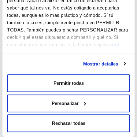
personalizada o analizar el tráfico de esta web para
una vida digna.
saber qué tal nos va. No estás obligado a aceptarlas
todas, aunque es lo más práctico y cómodo. Sí tú
También implementan otro tipo de acciones orientadas a
también lo crees, simplemente pincha en
PERMITIR
la sensibilización de la ciudadanía, y generación de una
TODAS
. También puedes pinchar
PERSONALIZAR
para
masa crítica con respecto a la problemática, cara a
decidir qué estás dispuesto a compartir y qué no. Si
visibilizar la situación real de las mujeres y la implicación
necesitas más información, te la hemos dejado
aquí.
con posibles soluciones.
Colaboración de Fundación Vital
Mostrar detalles
Fundazioa
Fundación Vital Fundazioa lleva colaborando con
Permitir todas
Gizarterako desde hace ya varios años. Desde 2017, la
asociación actualizó sus objetivos y renovó su imagen
corporativa. Ese año también se materializó la
Personalizar
colaboración de la entidad con la Asociación mediante la
firma de un convenio anual en apoyo a “Celebración 30
Rechazar todas
Aniversario, Sensibilización y Nueva Imagen’.