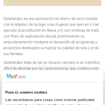
Gizarterako es una asociación sin ánimo de lucro creada
con el objetivo de acoger a las mujeres que ejercen o han
ejercido la prostitución en Álava, y/o son víctimas de trata
con fines de explotación sexual, promoviendo su
empoderamiento mediante el desarrollo de programas y
proyectos destinados a mejorar su calidad de vida y el de
sus familias.
Gizarterako trata de ser un recurso cercano a un colectivo
difícil de abordar por las características que conlleva esta
actividad – la prostitución - en cuanto al estigma social que
le rodea y la falta de articulación que tiene como grupo.
Desarrollan actuaciones de apoyo, acompañamiento,
asesoramiento, orientación, información, y formación en la
Pues sí, usamos cookies
intervención con las mujeres atendidas con el objetivo
Las necesitamos para cosas como mostrar publicidad
último de co-ayudar a su inclusión social y consecución de