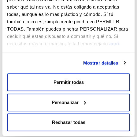
Desierto
,
Haiyu
,
DJ Eromena
,
Cheikh Reflex
y
DJ
saber qué tal nos va. No estás obligado a aceptarlas
Mo Reflex
.
todas, aunque es lo más práctico y cómodo. Sí tú
Proyección de una serie saharaui.
también lo crees, simplemente pincha en
PERMITIR
Cuentacuentos y juegos tradicionales para los más
TODAS
. También puedes pinchar
PERSONALIZAR
para
pequeños.
decidir qué estás dispuesto a compartir y qué no. Si
necesitas más información, te la hemos dejado
aquí.
La gran novedad
Esta edición incorpora el
Pasaporte Saharaui
, una
Mostrar detalles
experiencia interactiva que permitirá recorrer el festival,
participar en las actividades y conseguir sellos como
recuerdo de este viaje por la cultura saharaui.
Permitir todas
Con artistas invitados y colaboraciones culturales, Desertia
Fest vuelve a convertirse en un espacio para descubrir,
Personalizar
compartir y celebrar una cultura viva.
Entradas
Rechazar todas
Las entradas podrán adquirirse a 5€ en el siguiente enlace.