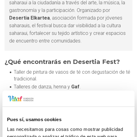
saharaui a la ciudadanía a través del arte, la música, la
gastronomía y la participación. Organizado por
Desertia Elkartea
, asociación formada por jóvenes
saharauis, el festival busca dar visibilidad a la cultura
saharaui, fortalecer su tejido artístico y crear espacios
de encuentro entre comunidades.
¿Qué encontrarás en Desertia Fest?
Taller de pintura de vasos de té con degustación de té
tradicional.
Talleres de danza, henna y
Gaf
.
Mural colectivo.
Espacios de conversación con asociaciones,
escritores y escritoras saharauis.
Mercado de productos y proyectos de
Pues sí, usamos cookies
emprendimiento de mujeres saharauis.
Las necesitamos para cosas como mostrar publicidad
Música en directo con
Suilma Aali
,
Yslem Hijo del
personalizada o analizar el tráfico de esta web para