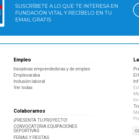
SUSCRÍBETE A LO QUE TE INTERESA EN
FUNDACIÓN VITAL Y RECÍBELO EN TU
EMAIL GRATIS
Empleo
La
Iniciativas emprendedoras y de empleo
Pr
Empleoaraba
El
Inclusión laboral
In
Ver todas
Es
Me
Im
Tr
Colaboramos
Ma
Pr
¡PRESENTA TU PROYECTO!
CONVOCATORIA EQUIPACIONES
DEPORTIVAS
C
FERIAS Y FIESTAS