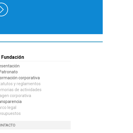
 Fundación
esentación
 Patronato
formación corporativa
tatutos y reglamentos
morias de actividades
agen corporativa
ansparencia
rco legal
esupuestos
ONTACTO