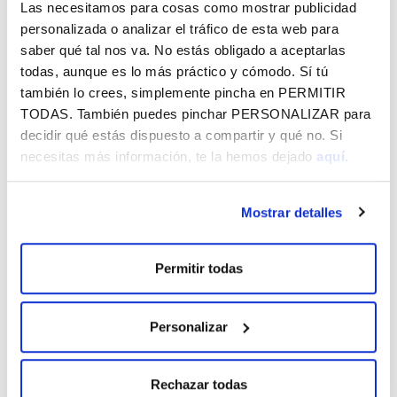
Las necesitamos para cosas como mostrar publicidad
Vital por Álava - Agosto 2026
personalizada o analizar el tráfico de esta web para
saber qué tal nos va. No estás obligado a aceptarlas
CórrELA 2026
todas, aunque es lo más práctico y cómodo. Sí tú
también lo crees, simplemente pincha en
PERMITIR
Jaibus - La Blanca y agosto 2026
TODAS
. También puedes pinchar
PERSONALIZAR
para
decidir qué estás dispuesto a compartir y qué no. Si
MÁS NOTICIAS
necesitas más información, te la hemos dejado
aquí.
Mostrar detalles
Permitir todas
SUSCRÍBETE A LO QUE TE INTERESA
EN FUNDACIÓN VITAL Y RECÍBELO EN
TU EMAIL GRATIS
Personalizar
Rechazar todas