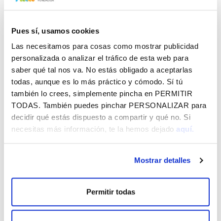
Pues sí, usamos cookies
NP - XI MARCHA CONTRA EL CÁNCER
297.21 KB
Las necesitamos para cosas como mostrar publicidad
personalizada o analizar el tráfico de esta web para
saber qué tal nos va. No estás obligado a aceptarlas
todas, aunque es lo más práctico y cómodo. Sí tú
también lo crees, simplemente pincha en
PERMITIR
Vital por Álava - Agosto 2026
TODAS
. También puedes pinchar
PERSONALIZAR
para
decidir qué estás dispuesto a compartir y qué no. Si
CórrELA 2026
necesitas más información, te la hemos dejado
aquí.
Jaibus - La Blanca y agosto 2026
Mostrar detalles
MÁS NOTICIAS
Permitir todas