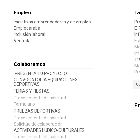
Empleo
La
Iniciativas emprendedoras y de empleo
Pr
Empleoaraba
El
Inclusión laboral
In
Ver todas
Es
Me
Im
Tr
Colaboramos
Ma
Pr
¡PRESENTA TU PROYECTO!
CONVOCATORIA EQUIPACIONES
DEPORTIVAS
C
FERIAS Y FIESTAS
Procedimiento de solicitud
Formulario
P
PRUEBAS DEPORTIVAS
Procedimiento de solicitud
Solicitud de colaboración
ACTIVIDADES LÚDICO-CULTURALES
Procedimiento de solicitud