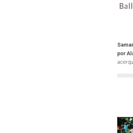
Saman
por Al
acerque