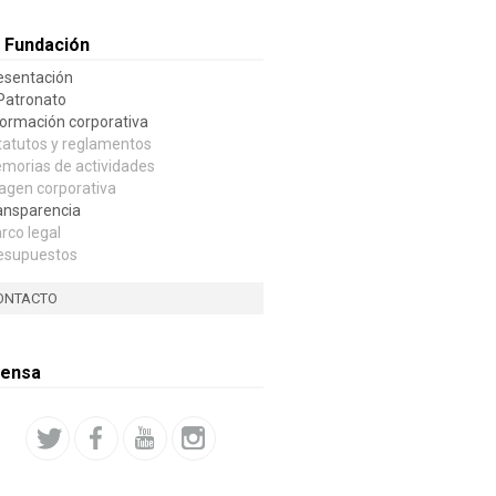
 Fundación
esentación
 Patronato
formación corporativa
tatutos y reglamentos
morias de actividades
agen corporativa
ansparencia
rco legal
esupuestos
ONTACTO
rensa