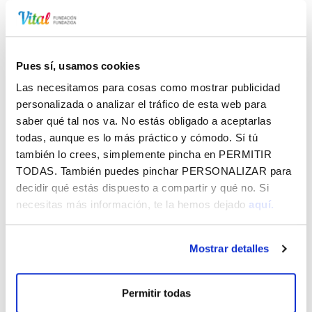
integran el proyecto Teatro Beñat Etxepare. Paraíso Pulsar
es la estructura que va a garantizar el desarrollo de este
proyecto ante el relevo generacional de Teatro Paraíso.
Pues sí, usamos cookies
Vital Antzerkia es un ciclo de programación teatral dirigida
Las necesitamos para cosas como mostrar publicidad
a los Centros Educativos de Vitoria – Gasteiz. Más de
personalizada o analizar el tráfico de esta web para
3.000 escolares con edades comprendidas entre 3 y 5
saber qué tal nos va. No estás obligado a aceptarlas
años tienen la oportunidad de vivir una experiencia artística
todas, aunque es lo más práctico y cómodo. Sí tú
única en el Teatro Beñat Etxepare con el objetivo de
también lo crees, simplemente pincha en
PERMITIR
impulsar el juego teatral.
TODAS
. También puedes pinchar
PERSONALIZAR
para
decidir qué estás dispuesto a compartir y qué no. Si
El programa ‘Vital Antzerkia, Jugar al Teatro en familia’
necesitas más información, te la hemos dejado
aquí.
posibilita volver a casa con infinidad de nuevos recursos
expresivos y creativos para animar a las familias a jugar
juntos y compartir emociones es el objetivo de esta
Mostrar detalles
iniciativa; una forma de llevar la formación más allá del
propio centro educativo.
Permitir todas