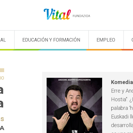
IAL
EDUCACIÓN Y FORMACIÓN
EMPLEO
IO
Komedia
a
Erre y An
a
Hostia". 
palabra ‘
Euskadi l
os
desarroll
 A