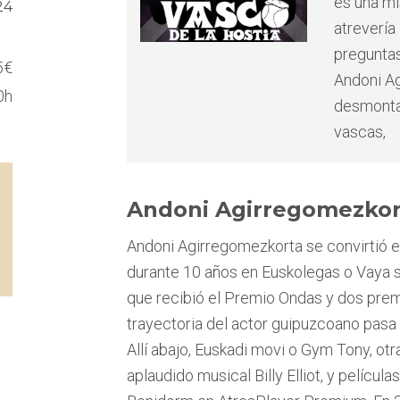
es una mi
24
atrevería
preguntas
5€
Andoni Ag
0h
desmontar
vascas,
Andoni Agirregomezkor
Andoni Agirregomezkorta se convirtió en
durante 10 años en Euskolegas o Vaya s
que recibió el Premio Ondas y dos prem
trayectoria del actor guipuzcoano pasa 
Allí abajo, Euskadi movi o Gym Tony, otr
aplaudido musical Billy Elliot, y pelícu