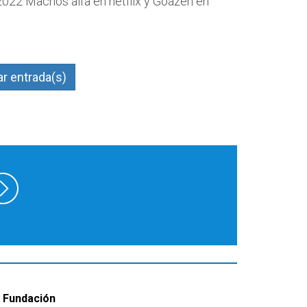
022 Machos alfa en netflix y Goazen en
r entrada(s)
 Fundación