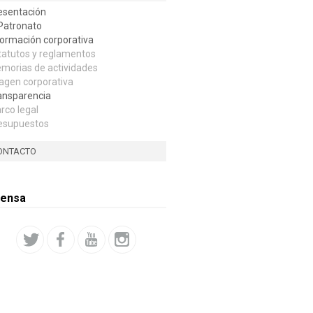
esentación
 Patronato
formación corporativa
tatutos y reglamentos
morias de actividades
agen corporativa
ansparencia
rco legal
esupuestos
ONTACTO
rensa