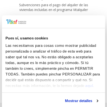
Subvenciones para el pago del alquiler de las
viviendas incluidas en el programa Vitalquiler
Pues sí, usamos cookies
Las necesitamos para cosas como mostrar publicidad
personalizada o analizar el tráfico de esta web para
SUSCRÍBETE A LO QUE TE INTERESA
saber qué tal nos va. No estás obligado a aceptarlas
EN FUNDACIÓN VITAL Y RECÍBELO EN
todas, aunque es lo más práctico y cómodo. Sí tú
TU EMAIL GRATIS
también lo crees, simplemente pincha en
PERMITIR
TODAS
. También puedes pinchar
PERSONALIZAR
para
decidir qué estás dispuesto a compartir y qué no. Si
necesitas más información, te la hemos dejado
aquí.
Mostrar detalles