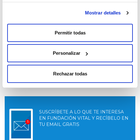
Documentación
Mostrar detalles
Declaración responsable
155.5 KB
Permitir todas
Memoria sanitaria
101 KB
Personalizar
Bases 2025
226.41 KB
Rechazar todas
SUSCRÍBETE A LO QUE TE INTERESA
EN FUNDACIÓN VITAL Y RECÍBELO EN
TU EMAIL GRATIS