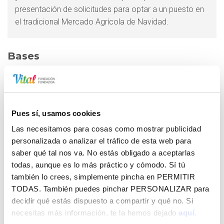
presentación de solicitudes para optar a un puesto en
el tradicional Mercado Agrícola de Navidad.
Bases
Consulte las
BASES
*Podrá descargar la
MEMORIA
SANITARIA
y
DECLARACIÓN RESPONSABLE
en el
Pues sí, usamos cookies
apartado "documentación" en esta misma página.
Las necesitamos para cosas como mostrar publicidad
Solicitud
personalizada o analizar el tráfico de esta web para
saber qué tal nos va. No estás obligado a aceptarlas
La solicitud se podrá realizar
del 3 de noviembre a las
todas, aunque es lo más práctico y cómodo. Sí tú
08:30 hasta el 11 de noviembre de 2025 a las 23:59.
también lo crees, simplemente pincha en
PERMITIR
TODAS
. También puedes pinchar
PERSONALIZAR
para
decidir qué estás dispuesto a compartir y qué no. Si
necesitas más información, te la hemos dejado
aquí.