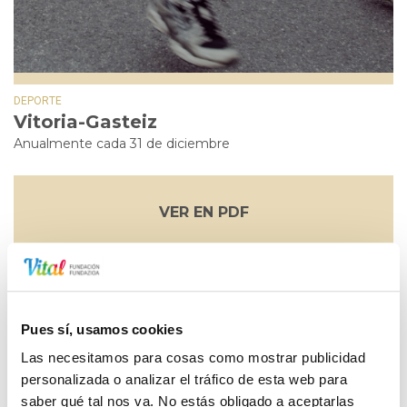
DEPORTE
Vitoria-Gasteiz
Anualmente cada 31 de diciembre
VER EN PDF
La San Silvestre es una tradicional prueba que desde los
80, atrae cada años a miles de personas a Vitoria-Gasteiz
Pues sí, usamos cookies
para despedir el año cada 31 de diciembre.
Las necesitamos para cosas como mostrar publicidad
Fundación Vital Fundazioa
, año tras año colabora con la
personalizada o analizar el tráfico de esta web para
Federación Alavesa de Atletismo en la organización de
saber qué tal nos va. No estás obligado a aceptarlas