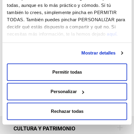
esta prueba para fomentar la actividad física y los hábitos
todas, aunque es lo más práctico y cómodo. Sí tú
saludables.
también lo crees, simplemente pincha en
PERMITIR
TODAS
. También puedes pinchar
PERSONALIZAR
para
decidir qué estás dispuesto a compartir y qué no. Si
necesitas más información, te la hemos dejado
aquí.
Mostrar detalles
SUSCRÍBETE A LO QUE TE INTERESA
EN FUNDACIÓN VITAL Y RECÍBELO EN
TU EMAIL GRATIS
Permitir todas
Personalizar
Rechazar todas
CULTURA Y PATRIMONIO