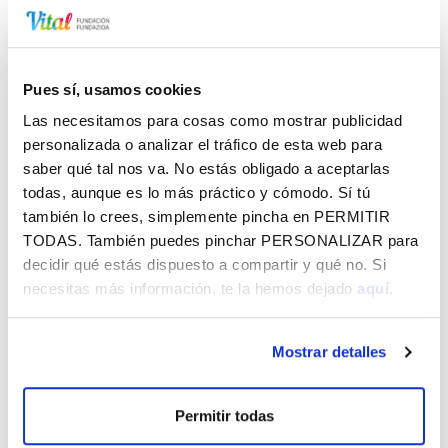
mayor.
Lugar de salida
Pues sí, usamos cookies
Calle La Paz, frente hospital - óptica
Europa: c/ Chile – Parada taxi
Las necesitamos para cosas como mostrar publicidad
personalizada o analizar el tráfico de esta web para
Inscripciones
saber qué tal nos va. No estás obligado a aceptarlas
todas, aunque es lo más práctico y cómodo. Sí tú
Consulta la fecha de inscripción de cada salida a
también lo crees, simplemente pincha en
PERMITIR
continuación:
TODAS
. También puedes pinchar
PERSONALIZAR
para
decidir qué estás dispuesto a compartir y qué no. Si
necesitas más información, te la hemos dejado
aquí.
Salidas
Mostrar detalles
OTROS
Permitir todas
18
19
Salida cultural: Ciudad Real -