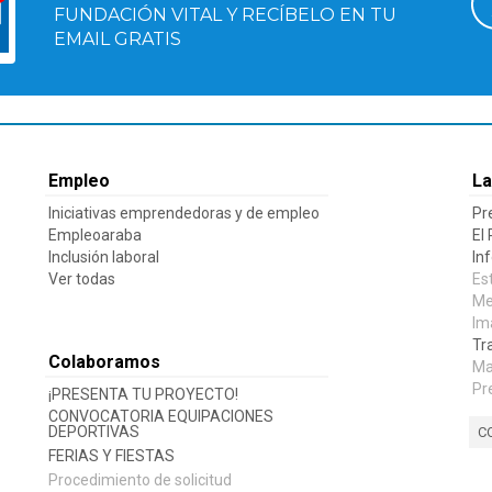
FUNDACIÓN VITAL Y RECÍBELO EN TU
EMAIL GRATIS
Empleo
La
Iniciativas emprendedoras y de empleo
Pr
Empleoaraba
El
Inclusión laboral
In
Ver todas
Es
Me
Im
Tr
Colaboramos
Ma
Pr
¡PRESENTA TU PROYECTO!
CONVOCATORIA EQUIPACIONES
DEPORTIVAS
C
FERIAS Y FIESTAS
Procedimiento de solicitud