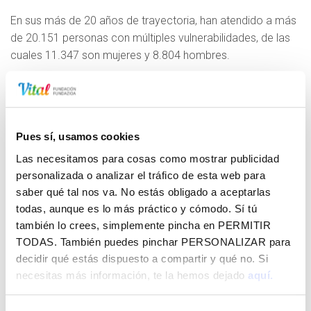
En sus más de 20 años de trayectoria, han atendido a más
de 20.151 personas con múltiples vulnerabilidades, de las
cuales 11.347 son mujeres y 8.804 hombres.
En 2019, les certifican tanto en el Servicio Vasco de
Empleo y a nivel estatal, como Centro Colaborador en
Formación para el Empleo, ofreciendo certificados de
profesionalidad y orientación laboral en las áreas
Pues sí, usamos cookies
administrativas y atención sociosanitaria en instituciones.
Las necesitamos para cosas como mostrar publicidad
personalizada o analizar el tráfico de esta web para
En el año 1.998 iniciaron su actividad con la enseñanza de
saber qué tal nos va. No estás obligado a aceptarlas
lengua castellana para personas extranjeras y con el
todas, aunque es lo más práctico y cómodo. Sí tú
Síndrome de Ulises; trabajando con profesionales y con el
también lo crees, simplemente pincha en
PERMITIR
apoyo de 122 personas voluntarias.
TODAS
. También puedes pinchar
PERSONALIZAR
para
Beneficiarios: Personas desempleadas en situación de
decidir qué estás dispuesto a compartir y qué no. Si
vulnerabilidad social, con carencias importantes en áreas
necesitas más información, te la hemos dejado
aquí.
como en las habilidades sociolaborales, el idioma cooficial
y/o competencias digitales. Se dará prioridad a las mujeres