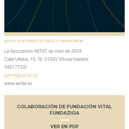
APOYO A ENTIDADES SOCIALES Y COMUNITARIAS
La Asociación AEFAT se creó en 2009
Calle Urbina, 15, 7D. 01002 Vitoria-Gasteiz
945177331
admin@aefat.es
www.aefat.es
COLABORACIÓN DE FUNDACIÓN VITAL
FUNDAZIOA
VER EN PDF