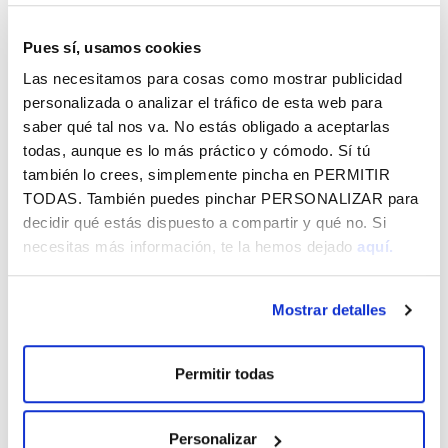
para comer, problemas en la piel y en la visión, neumonías
y patologías del aparato respiratorio, y otras
Pues sí, usamos cookies
complicaciones como la posible aparición de tumores
Las necesitamos para cosas como mostrar publicidad
(sarcomas, linfomas, leucemias...). Un 35% de los
personalizada o analizar el tráfico de esta web para
pacientes desarrolla cáncer antes de los 20 años de edad.
saber qué tal nos va. No estás obligado a aceptarlas
todas, aunque es lo más práctico y cómodo. Sí tú
La asociación busca recaudar fondos a través de
también lo crees, simplemente pincha en
PERMITIR
acciones solidarias para financiar y apoyar proyectos de
TODAS
. También puedes pinchar
PERSONALIZAR
para
investigación básica y clínica, respaldados por un comité
decidir qué estás dispuesto a compartir y qué no. Si
científico. Mediante la comunicación, difusión y
necesitas más información, te la hemos dejado
aquí.
sensibilización de la enfermedad pretenden mejorar la
calidad de vida de sus afectados y su inclusión social.
Mostrar detalles
Desde el año 2013 organizan el Festival solidario Aitzina
folk con el doble objetivo de la difundir el folk, con música,
danza y talleres, y apoyar la lucha para investigar la ataxia
Permitir todas
telangiectasia.
Personalizar
Colaboración de Fundación Vital