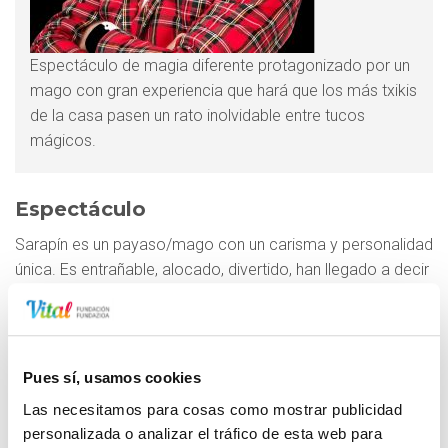
Espectáculo de magia diferente protagonizado por un
mago con gran experiencia que hará que los más txikis
de la casa pasen un rato inolvidable entre tucos
mágicos.
Espectáculo
Sarapín es un payaso/mago con un carisma y personalidad
única. Es entrañable, alocado, divertido, han llegado a decir
que "es achuchable y sobre todo mágico". Nacido en
Melilla, lugar en el que reside y donde dedica su tiempo y
esfuerzo en hacer reír y sorprender a los vecinos de esta
pequeña ciudad. No hay espectador al que no le haya
Pues sí, usamos cookies
despertado alguna emoción, misión que Sarapín tiene
Las necesitamos para cosas como mostrar publicidad
como objetivo en su espectáculo, pues “para sonreír no
personalizada o analizar el tráfico de esta web para
hay una edad determinada”.