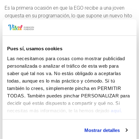
Es la primera ocasión en que la EGO recibe a una joven
orquesta en su programación, lo que supone un nuevo hito
en esta nueva etapa de la EGO iniciada en el 2020.
La Joven Orquesta de Canarias, que visita Euskadi por
primera vez, estará dirigida por su director artístico Víctor
Pues sí, usamos cookies
Pablo Pérez, un maestro con una gran y dilatada
trayectoria, y muy querido en el País Vasco.
Las necesitamos para cosas como mostrar publicidad
personalizada o analizar el tráfico de esta web para
Programa:
saber qué tal nos va. No estás obligado a aceptarlas
Dará comienzo con la ‘Sinfonía nº1’, compuesta por un
todas, aunque es lo más práctico y cómodo. Sí tú
precoz F.
Mendelssohn
y que supuso el comienzo de
también lo crees, simplemente pincha en
PERMITIR
una prolífica carrera.
TODAS
. También puedes pinchar
PERSONALIZAR
para
El programa se completará con el ‘Concierto para
decidir qué estás dispuesto a compartir y qué no. Si
violín’ de P. I.
Tchaikovsky
, considerado uno de los
necesitas más información, te la hemos dejado
aquí.
conciertos más complejos para violín, ya que requiere
de un solista con altas dosis de virtuosismo. En esta
ocasión, el solista será
Nemanja Radulovic
, conocido
Mostrar detalles
por sus apabullantes y expresivas interpretaciones