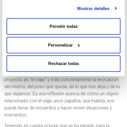
Ejecución
: Bronceder
Mostrar detalles
Situación
: Plaza de Los Gaiteros. Laguardia
El proyecto escultórico que presento para la localidad de
Laguardia, consiste en dos superficies a modo de mesas,
Permitir todas
sostenidas por una pata central. Encima de la primera se
encuentran maletas y bolsas de viaje de diferentes tipos y
Personalizar
tamaños y en la otra pares de zapatos, botas, diferentes
tipos de calzado.
Rechazar todas
Todos los objetos están fundidos en bronce a tamaño real
con un acabado muy realista. La idea fundamental de este
proyecto es "el viaje" y más concretamente la evocación
del mismo, del poso que queda, de lo que nos deja y de lo
que dejamos. Es una reflexión acerca de cómo un objeto
relacionado con el viaje, unos zapatos, una maleta, nos
puede llenar de recuerdos y hacer revivir situaciones y
momentos.
Teniendo en cuenta el lugar que se ha elegido para la