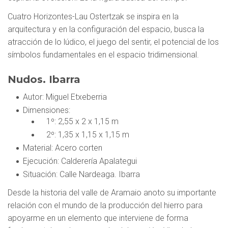
Cuatro Horizontes-Lau Ostertzak se inspira en la
arquitectura y en la configuración del espacio, busca la
atracción de lo lúdico, el juego del sentir, el potencial de los
símbolos fundamentales en el espacio tridimensional.
Nudos. Ibarra
Autor
: Miguel Etxeberria
Dimensiones
:
1º: 2,55 x 2 x 1,15 m
2º: 1,35 x 1,15 x 1,15 m
Material
: Acero corten
Ejecución
: Calderería Apalategui
Situación
: Calle Nardeaga. Ibarra
Desde la historia del valle de Aramaio anoto su importante
relación con el mundo de la producción del hierro para
apoyarme en un elemento que interviene de forma