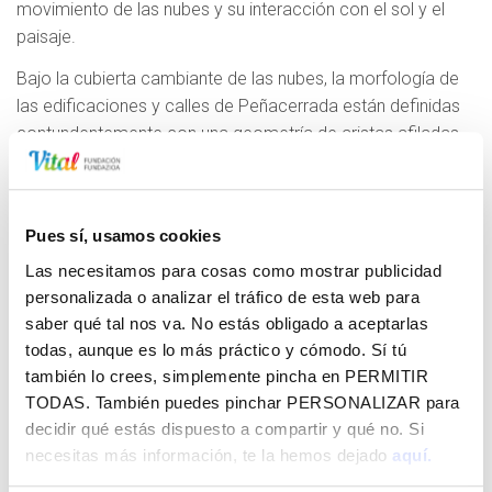
movimiento de las nubes y su interacción con el sol y el
paisaje.
Bajo la cubierta cambiante de las nubes, la morfología de
las edificaciones y calles de Peñacerrada están definidas
contundentemente con una geometría de aristas afiladas
de materiales pesados con voluntad de permanencia. Se
ha pretendido introducir un elemento de límites indefinidos,
en el sistema de espacios urbanos de Peñacerrada. La
Pues sí, usamos cookies
pieza busca la evocación de los elementos inmatéricos del
paisaje, mediante un proceso de abstracción y
Las necesitamos para cosas como mostrar publicidad
reconstrucción.
personalizada o analizar el tráfico de esta web para
saber qué tal nos va. No estás obligado a aceptarlas
Viajeros. Laguardia
todas, aunque es lo más práctico y cómodo. Sí tú
también lo crees, simplemente pincha en
PERMITIR
Autor
: Koko Rico
TODAS
. También puedes pinchar
PERSONALIZAR
para
Dimensiones
: 2,20 x 1,10 x 0,85 m y 2,10 x 1,06 x 0,85
decidir qué estás dispuesto a compartir y qué no. Si
m
necesitas más información, te la hemos dejado
aquí.
Material
: Bronce sobre acero corten