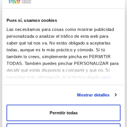
solidaridad.
Información
Pues sí, usamos cookies
Proyecto de colaboración, dirigido a todo el territorio
Las necesitamos para cosas como mostrar publicidad
alavés que permita aumentar la
participación del
personalizada o analizar el tráfico de esta web para
colectivo de personas con discapacidad
en este
saber qué tal nos va. No estás obligado a aceptarlas
deporte
, desde los clubes convencionales y en cada
todas, aunque es lo más práctico y cómodo. Sí tú
una de nuestras cuadrillas de Álava.
también lo crees, simplemente pincha en
PERMITIR
TODAS
. También puedes pinchar
PERSONALIZAR
para
Este programa abre la opción de hacer visible a la
decidir qué estás dispuesto a compartir y qué no. Si
sociedad la realidad de este colectivo, de sensibilizar a los
necesitas más información, te la hemos dejado
aquí.
más jóvenes de las dificultades que encuentran estas
personas y de poder realizar una formación con técnicos
de los clubes de fútbol y fútbol sala en temas de diversidad
Mostrar detalles
funcional.
Permitir todas