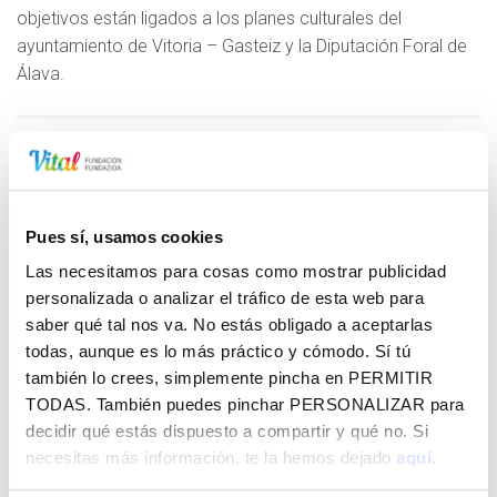
objetivos están ligados a los planes culturales del
ayuntamiento de Vitoria – Gasteiz y la Diputación Foral de
Álava.
Eventos
Pues sí, usamos cookies
Las necesitamos para cosas como mostrar publicidad
OTROS
17
personalizada o analizar el tráfico de esta web para
Haziaraba - Pato feo
saber qué tal nos va. No estás obligado a aceptarlas
NOV.
SALA A
todas, aunque es lo más práctico y cómodo. Sí tú
17 DE NOVIEMBRE 2024
también lo crees, simplemente pincha en
PERMITIR
TODAS
. También puedes pinchar
PERSONALIZAR
para
decidir qué estás dispuesto a compartir y qué no. Si
OTROS
16
necesitas más información, te la hemos dejado
aquí.
Haziaraba - Dulce de Leche
NOV.