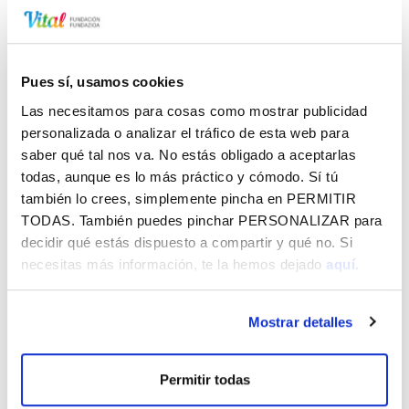
cultura del vino, su producto más representativo, y en
consecuencia en la Fiesta de la Vendimia, una de sus
principales celebraciones.
Pues sí, usamos cookies
Información
Las necesitamos para cosas como mostrar publicidad
La Fiesta de la Vendimia nació en 1994 de la inquietud de
personalizada o analizar el tráfico de esta web para
los vecinos de la Cuadrilla para disfrutar de unas jornadas
saber qué tal nos va. No estás obligado a aceptarlas
de exaltación de su producto social y económicamente
todas, aunque es lo más práctico y cómodo. Sí tú
más representativo: el vino. La estructura y desarrollo de
también lo crees, simplemente pincha en
PERMITIR
estas jornadas se diferencia de las celebradas en otras
TODAS
. También puedes pinchar
PERSONALIZAR
para
vendimias de comarcas vitícolas y cuentan con un fuerte y
decidir qué estás dispuesto a compartir y qué no. Si
atractivo carácter alavés. Además, su carácter itinerante
necesitas más información, te la hemos dejado
aquí.
por el que en cada edición una localidad diferente se
convierte en anfitriona, consigue que toda la comarca
Mostrar detalles
participe de lleno revitalizando, año tras año, el contenido
de la misma.
Permitir todas