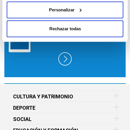
Personalizar
SUSCRÍBETE A LO QUE TE INTERESA
Rechazar todas
EN FUNDACIÓN VITAL Y RECÍBELO EN
TU EMAIL GRATIS
CULTURA Y PATRIMONIO
DEPORTE
SOCIAL