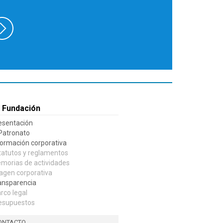
 Fundación
esentación
 Patronato
formación corporativa
tatutos y reglamentos
morias de actividades
agen corporativa
ansparencia
rco legal
esupuestos
ONTACTO