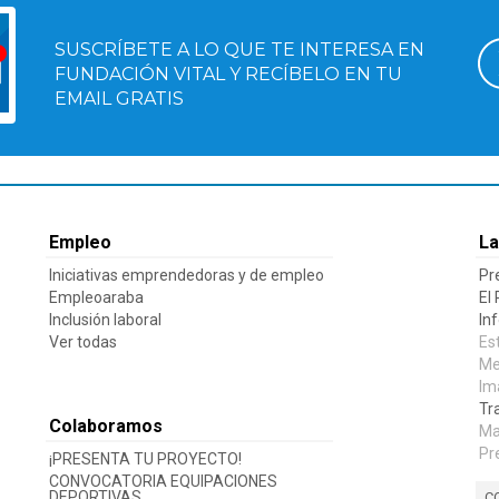
SUSCRÍBETE A LO QUE TE INTERESA EN
FUNDACIÓN VITAL Y RECÍBELO EN TU
EMAIL GRATIS
Empleo
La
Iniciativas emprendedoras y de empleo
Pr
Empleoaraba
El
Inclusión laboral
In
Ver todas
Es
Me
Im
Tr
Colaboramos
Ma
Pr
¡PRESENTA TU PROYECTO!
CONVOCATORIA EQUIPACIONES
DEPORTIVAS
C