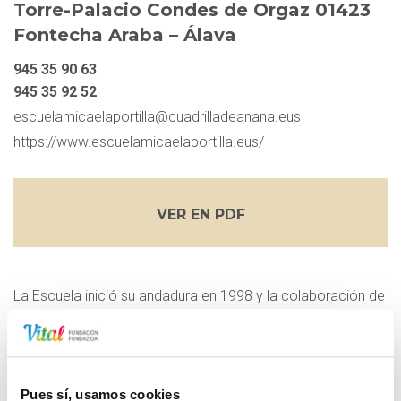
Torre-Palacio Condes de Orgaz 01423
Fontecha Araba – Álava
945 35 90 63
945 35 92 52
escuelamicaelaportilla@cuadrilladeanana.eus
https://www.escuelamicaelaportilla.eus/
VER EN PDF
La Escuela inició su andadura en 1998 y la colaboración de
Fundación Vital
en 1999, trabajando cada año con
jóvenes desemplead@s y en riesgo de exclusión,
fundamentalmente de Vitoria-Gasteiz, que reciben
formación y adquieren Certificados de Profesionalidad en
Pues sí, usamos cookies