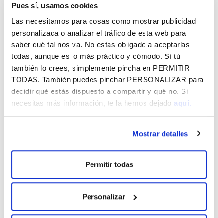
Pues sí, usamos cookies
colegiadas. Tras la charla educativa se hace entrega a las
Las necesitamos para cosas como mostrar publicidad
y los alumnos de una bolsa obsequio.
personalizada o analizar el tráfico de esta web para
saber qué tal nos va. No estás obligado a aceptarlas
Solicitud
todas, aunque es lo más práctico y cómodo. Sí tú
Todos los centros educativos del Territorio que lo deseen
también lo crees, simplemente pincha en
PERMITIR
pueden solicitar la actividad de forma gratuita a través del
TODAS
. También puedes pinchar
PERSONALIZAR
para
correo electrónico
actividades@fundacionvital.eus
y
decidir qué estás dispuesto a compartir y qué no. Si
obtener más información en la línea de atención
945 064
necesitas más información, te la hemos dejado
aquí.
367/945 064 355
Mostrar detalles
Permitir todas
SUSCRÍBETE A LO QUE TE INTERESA
EN FUNDACIÓN VITAL Y RECÍBELO EN
Personalizar
TU EMAIL GRATIS