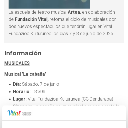
La escuela de teatro musical
Artea
, en colaboración
de
Fundación Vital,
retoma el ciclo de musicales con
dos nuevos espectáculos que tendrán lugar en Vital
Fundazioa Kulturunea los días 7 y 8 de junio de 2025.
Información
MUSICALES
Musical 'La cabaña'
Día:
Sábado, 7 de junio
Horario:
18:30h
Lugar:
Vital Fundazioa Kulturunea (CC Dendaraba)
Sinopsis:
La cabaña es un musical que nos cuenta la
historia de un campamento de verano en el que
podremos conocer emocionantes historias de las
monitoras y campistas. Todo parece normal hasta que