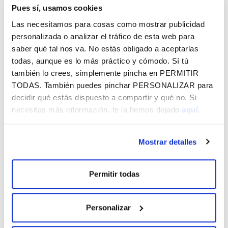
una increíble tormenta acecha al campamento. En
Pues sí, usamos cookies
este musical participan más de 50 personas con la
Las necesitamos para cosas como mostrar publicidad
magia de compartir escenario los más pequeños/as
personalizada o analizar el tráfico de esta web para
de 4 años hasta los más de 60 años de alguno de los
saber qué tal nos va. No estás obligado a aceptarlas
adultos/as.
todas, aunque es lo más práctico y cómodo. Sí tú
Musical 'Alas o jaulas'
también lo crees, simplemente pincha en
PERMITIR
TODAS
. También puedes pinchar
PERSONALIZAR
para
Día:
Domingo, 8 de junio
decidir qué estás dispuesto a compartir y qué no. Si
Horario:
18:30h
necesitas más información, te la hemos dejado
aquí.
Lugar:
Vital Fundazioa Kulturunea (CC Dendaraba)
Sinopsis:
Alas o jaulas es un musical compuesto por
tres historias que nos hablan sobre situaciones en las
Mostrar detalles
que todos deberíamos poder ser libres. El bullying, el
racismo y los derechos de la mujer, son los principales
temas a tratar. En este musical participan más de 35
Permitir todas
personas y al terminar toda la Escuela de Teatro
Musical Artea cantará la canción grupal.
Personalizar
Venta de entradas