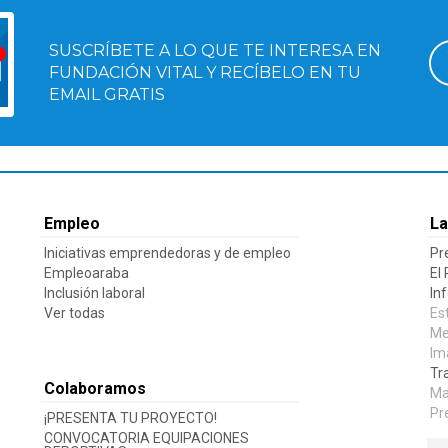
SUSCRÍBETE A LO QUE TE INTERESA EN
FUNDACIÓN VITAL Y RECÍBELO EN TU
EMAIL GRATIS
Empleo
La
Iniciativas emprendedoras y de empleo
Pr
Empleoaraba
El
Inclusión laboral
In
Ver todas
Es
Me
Im
Tr
Colaboramos
Ma
Pr
¡PRESENTA TU PROYECTO!
CONVOCATORIA EQUIPACIONES