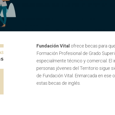
Fundación Vital
ofrece becas para que 
AS
Formación Profesional de Grado Superi
as
especialmente técnico y comercial. El i
personas jóvenes del Territorio sigue s
de Fundación Vital. Enmarcada en ese o
estas becas de inglés.