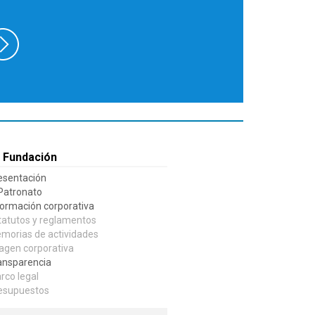
 Fundación
esentación
 Patronato
formación corporativa
tatutos y reglamentos
morias de actividades
agen corporativa
ansparencia
rco legal
esupuestos