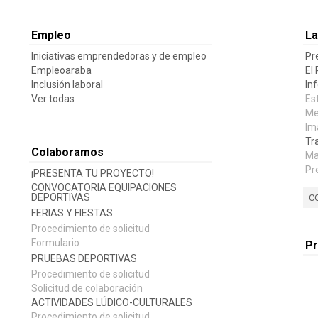
Empleo
La
Iniciativas emprendedoras y de empleo
Pr
Empleoaraba
El
Inclusión laboral
In
Ver todas
Es
Me
Im
Tr
Colaboramos
Ma
Pr
¡PRESENTA TU PROYECTO!
CONVOCATORIA EQUIPACIONES
DEPORTIVAS
C
FERIAS Y FIESTAS
Procedimiento de solicitud
Formulario
P
PRUEBAS DEPORTIVAS
Procedimiento de solicitud
Solicitud de colaboración
ACTIVIDADES LÚDICO-CULTURALES
Procedimiento de solicitud