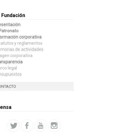
 Fundación
esentación
 Patronato
formación corporativa
tatutos y reglamentos
morias de actividades
agen corporativa
ansparencia
rco legal
esupuestos
ONTACTO
rensa