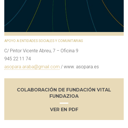
APOYO A ENTIDADES SOCIALES Y COMUNITARIAS
C/ Pintor Vicente Abreu, 7 – Oficina 9
945 22 11 74
asopara.araba@gmail.com
/ www. asopara.es
COLABORACIÓN DE FUNDACIÓN VITAL
FUNDAZIOA
VER EN PDF