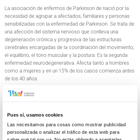
La asociación de enfermos de Parkinson de nació por la
necesidad de agrupar a afectados, familiares y personas
sensibilizadas con la enfermedad de Parkinson. Se trata de
una afección del sistema nervioso que conlleva una
degeneración crónica y progresiva de las estructuras
cerebrales encargadas de la coordinación del movimiento,
el equilibrio, el tono muscular y la postura. Es la segunda
enfermedad neurodegenerativa. Afecta tanto a hombres
como a mujeres y en un 15% de los casos comienza antes
de los 40 años.
Desde la asociación se ofrece información, asesoramiento
y atención al paciente de Parkinson y a sus familiares
sirviendo de soporte a lo largo del proceso de la
enfermedad.
Pues sí, usamos cookies
Las necesitamos para cosas como mostrar publicidad
Ofrecen recursos especializados que complementen los
personalizada o analizar el tráfico de esta web para
servicios públicos existentes ofreciendo un tratamiento
saber qué tal nos va. No estás obligado a aceptarlas