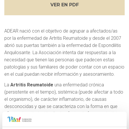
VER EN PDF
ADEAR nació con el objetivo de agrupar a afectados/as
por la enfermedad de Artritis Reumatoide y desde el 2007
abrió sus puertas también a la enfermedad de Espondilitis
Anquilosante. La Asociación intenta dar respuestas a la
necesidad que tienen las personas que padecen estas
patologías y sus familiares de poder contar con un espacio
en el cual puedan recibir información y asesoramiento.
La
Artritis Reumatoide
una enfermedad crónica
(persistente en el tiempo), sistémica (puede afectar a todo
el organismo), de carácter inflamatorio, de causas
desconocidas y que se caracteriza con la forma en que
afecta a la articulación. Suele afectar de forma más típica
a las articulaciones de las manos y de las muñecas. La
Espondilitis Anquilosante
, es un proceso reumático