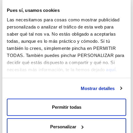
inflamatorio, de curso crónico, que afecta
Pues sí, usamos cookies
fundamentalmente a las articulaciones situadas en la
Las necesitamos para cosas como mostrar publicidad
columna vertebral y a las que unen la columna a la pelvis
personalizada o analizar el tráfico de esta web para
(sacroilíacas). Algo más de la tercera parte de los
saber qué tal nos va. No estás obligado a aceptarlas
enfermos sufrirá inflamación de otras articulaciones
todas, aunque es lo más práctico y cómodo. Sí tú
(pequeñas articulaciones del pie, del tobillo, rodillas,
también lo crees, simplemente pincha en
PERMITIR
caderas, etc.) casi siempre en las extremidades inferiores.
TODAS
. También puedes pinchar
PERSONALIZAR
para
Ofrecen actividades que ayuden a los afectados/as en su
decidir qué estás dispuesto a compartir y qué no. Si
día a día a afrontar mejor su enfermedad y a conseguir una
necesitas más información, te la hemos dejado
aquí.
mayor calidad de vida y bienestar. Cuentan con apoyo
profesional: Psicóloga, Trabajadora Social, Fisioterapeutas,
Mostrar detalles
monitor de Educación Física, Reumatólogos… Además,
intentan sensibilizar y concienciar a la sociedad sobre la
existencia de estas enfermedades y de sus
Permitir todas
consecuencias, mediante campañas divulgativas y otros
actos: jornadas, charlas, congresos…
Personalizar