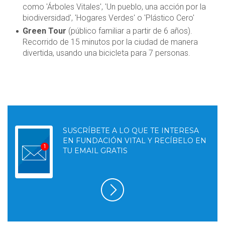
como 'Árboles Vitales', 'Un pueblo, una acción por la
biodiversidad', 'Hogares Verdes' o 'Plástico Cero'
Green Tour
(público familiar a partir de 6 años).
Recorrido de 15 minutos por la ciudad de manera
divertida, usando una bicicleta para 7 personas.
SUSCRÍBETE A LO QUE TE INTERESA
EN FUNDACIÓN VITAL Y RECÍBELO EN
TU EMAIL GRATIS