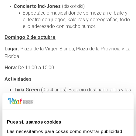
Concierto Ind-Jones
(diskotxiki)
Espectáculo musical donde se mezclan el baile y
el teatro con juegos, kalejiras y coreografías, todo
ello aderezado con mucho humor.
Domingo 2 de octubre
Lugar:
Plaza de la Virgen Blanca, Plaza de la Provincia y La
Florida
Hora:
De 11:00 a 15:00
Actividades
Txiki Green
(0 a 4 años): Espacio destinado a los y las
más peques con propuestas de juego variadas en
torno a la psicomotricidad, dibujos, juegos de
construcción grandes... El espacio estará dinamizado
por monitores y perimetrado por un recinto hinchable.
Pues sí, usamos cookies
Peluquería loca y maquillaje
(0 a 8 años): Experiencia
para disfrutar en familia, en la que profesionales del
Las necesitamos para cosas como mostrar publicidad