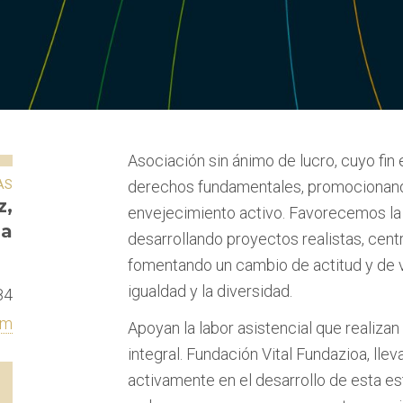
Asociación sin ánimo de lucro, cuyo fin 
AS
derechos fundamentales, promocionando 
z,
envejecimiento activo. Favorecemos la i
ba
desarrollando proyectos realistas, cent
fomentando un cambio de actitud y de va
igualdad y la diversidad.
84
om
Apoyan la labor asistencial que realizan
integral. Fundación Vital Fundazioa, ll
activamente en el desarrollo de esta es