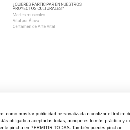
¿QUIERES PARTICIPAR EN NUESTROS
PROYECTOS CULTURALES?
Martes musicales
Vital por Álava
Certamen de Arte Vital
s como mostrar publicidad personalizada o analizar el tráfico 
stás obligado a aceptarlas todas, aunque es lo más práctico y c
mente pincha en
PERMITIR TODAS
. También puedes pinchar
ndación Vital Fundazioa