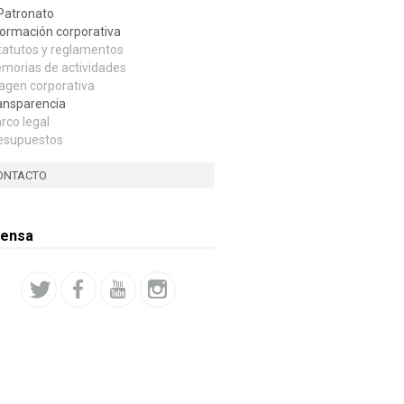
 Patronato
formación corporativa
tatutos y reglamentos
morias de actividades
agen corporativa
ansparencia
rco legal
esupuestos
ONTACTO
rensa