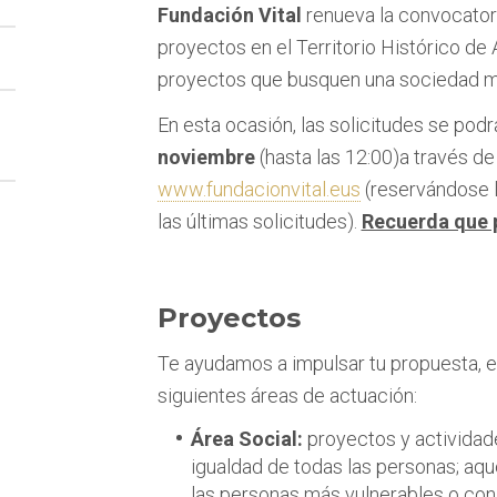
Fundación Vital
renueva la convocatori
proyectos en el Territorio Histórico de
proyectos que busquen una sociedad más
En esta ocasión, las solicitudes se pod
noviembre
(hasta las 12:00)
a través de
www.fundacionvital.eus
(reservándose l
las últimas solicitudes).
Recuerda que p
Proyectos
Te ayudamos a impulsar tu propuesta, e
siguientes áreas de actuación:
Área Social:
proyectos y actividades
igualdad de todas las personas; aq
las personas más vulnerables o con