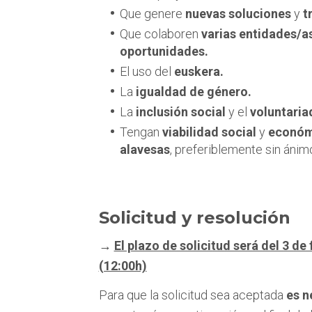
Que genere
nuevas soluciones
y
t
Que colaboren
varias entidades/a
oportunidades.
El uso del
euskera.
La
igualdad de género.
La
inclusión social
y el
voluntaria
Tengan
viabilidad social
y
económ
alavesas
, preferiblemente sin ánimo
Solicitud y resolución
→
El plazo de solicitud será del 3 de
(12:00h)
Para que la solicitud sea aceptada
es n