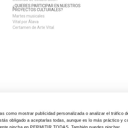
¿QUIERES PARTICIPAR EN NUESTROS
PROYECTOS CULTURALES?
Martes musicales
Vital por Álava
Certamen de Arte Vital
s como mostrar publicidad personalizada o analizar el tráfico 
stás obligado a aceptarlas todas, aunque es lo más práctico y c
mente pincha en
PERMITIR TODAS
. También puedes pinchar