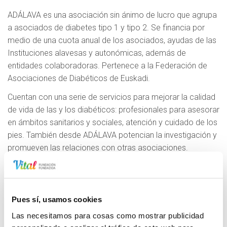
ADÁLAVA es una asociación sin ánimo de lucro que agrupa
a asociados de diabetes tipo 1 y tipo 2. Se financia por
medio de una cuota anual de los asociados, ayudas de las
Instituciones alavesas y autonómicas, además de
entidades colaboradoras. Pertenece a la Federación de
Asociaciones de Diabéticos de Euskadi.
Cuentan con una serie de servicios para mejorar la calidad
de vida de las y los diabéticos: profesionales para asesorar
en ámbitos sanitarios y sociales, atención y cuidado de los
pies. También desde ADÁLAVA potencian la investigación y
promueven las relaciones con otras asociaciones.
A lo largo del año llevan a cabo diversas actividades como
grupos de encuentro y trabajo mediante charlas, coloquios,
mesas redondas; cursos de formación diabetológica
Pues sí, usamos cookies
iniciales o de reciclaje; cursos de Alimentación teórico-
Las necesitamos para cosas como mostrar publicidad
prácticos; colonias y convivencias de aprendizaje;