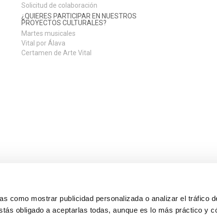
Solicitud de colaboración
¿QUIERES PARTICIPAR EN NUESTROS
PROYECTOS CULTURALES?
Martes musicales
Vital por Álava
Certamen de Arte Vital
s como mostrar publicidad personalizada o analizar el tráfico 
stás obligado a aceptarlas todas, aunque es lo más práctico y c