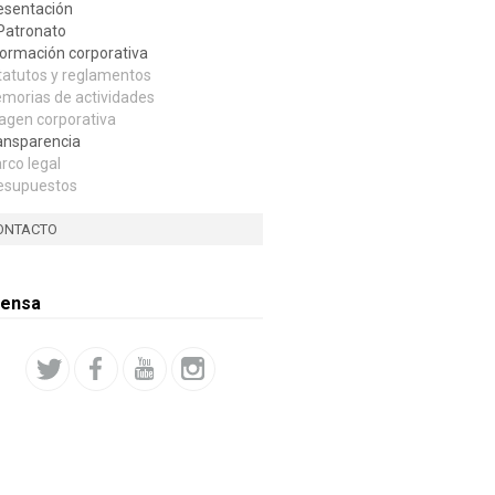
esentación
 Patronato
formación corporativa
tatutos y reglamentos
morias de actividades
agen corporativa
ansparencia
rco legal
esupuestos
ONTACTO
rensa