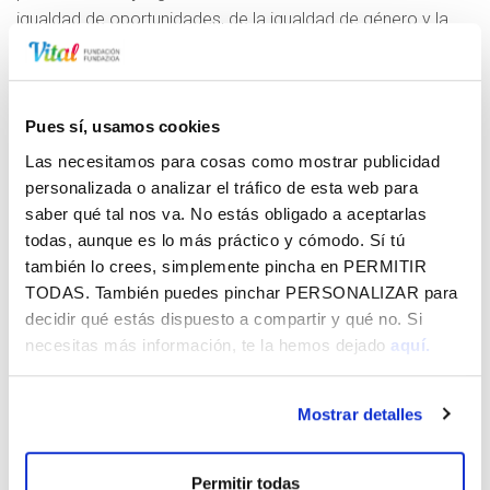
igualdad de oportunidades, de la igualdad de género y la
lucha contra toda forma de discriminación, con especial
atención a la discriminación múltiple que sufren las mujeres
gitanas y a las víctimas de violencia de género.
Pues sí, usamos cookies
El programa Calí es un programa de Fundación
Las necesitamos para cosas como mostrar publicidad
Secretariado Gitano, que apoya a mujeres en sus procesos
personalizada o analizar el tráfico de esta web para
de inserción sociolaboral, mujeres gitanas que por su
saber qué tal nos va. No estás obligado a aceptarlas
situación de vulnerabilidad y su escaso nivel de
todas, aunque es lo más práctico y cómodo. Sí tú
empleabilidad quedan mayoritariamente fuera de los
también lo crees, simplemente pincha en
PERMITIR
recursos normalizados.
TODAS
. También puedes pinchar
PERSONALIZAR
para
decidir qué estás dispuesto a compartir y qué no. Si
Desde el programa Calí, incentivan a sus participantes
necesitas más información, te la hemos dejado
aquí.
principalmente en el ámbito del empleo y la formación,
pero también en diferentes ámbitos: salud, educación,
vivienda, promoviendo la igualdad de género en la
Mostrar detalles
comunidad gitana a través de actividades de
sensibilización, promoviendo y contribuyendo a la defensa
Permitir todas
de los derechos.