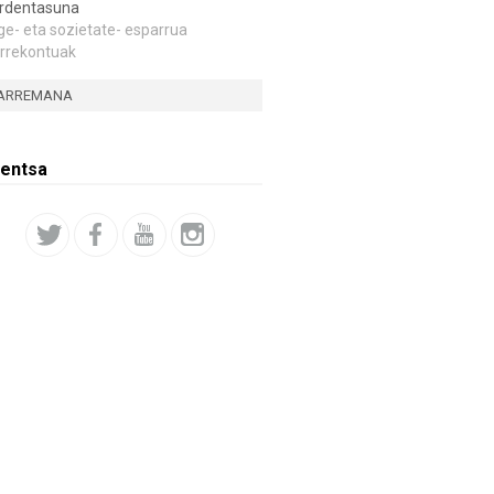
rdentasuna
ge- eta sozietate- esparrua
rrekontuak
ARREMANA
entsa