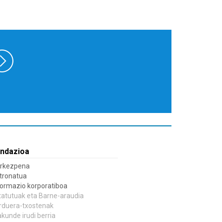
ndazioa
rkezpena
tronatua
formazio korporatiboa
tatutuak eta Barne-araudia
rduera-txostenak
akunde irudi berria