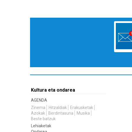
Kultura eta ondarea
AGENDA
Zinema
Hitzaldiak
Erakusketak
Azokak
Berdintasuna
Musika
Beste batzuk
Lehiaketak
Ondarea