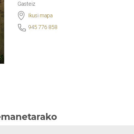
Gasteiz
Ikusi mapa
945 776 858
remanetarako