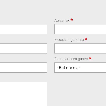
Abizenak
E-posta egiaztatu
Fundazioaren gunea