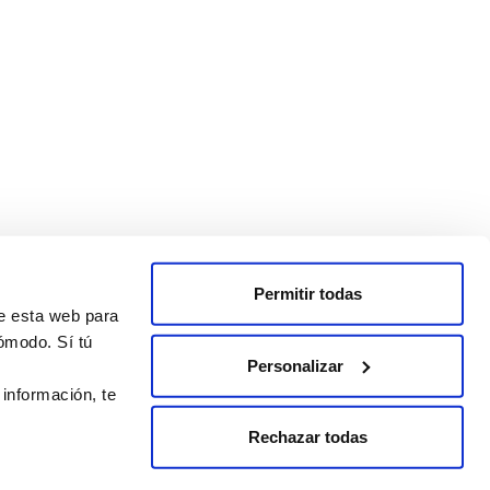
Permitir todas
de esta web para
ómodo. Sí tú
Personalizar
 información, te
Rechazar todas