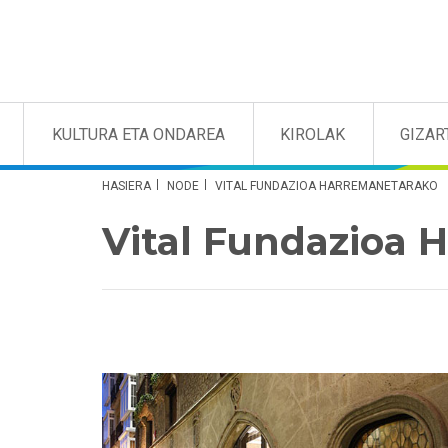
KULTURA ETA ONDAREA
KIROLAK
GIZAR
HASIERA
NODE
VITAL FUNDAZIOA HARREMANETARAKO
Vital Fundazioa 