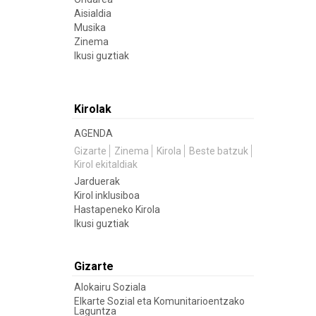
Aisialdia
Musika
Zinema
Ikusi guztiak
Kirolak
AGENDA
Gizarte
Zinema
Kirola
Beste batzuk
Kirol ekitaldiak
Jarduerak
Kirol inklusiboa
Hastapeneko Kirola
Ikusi guztiak
Gizarte
Alokairu Soziala
Elkarte Sozial eta Komunitarioentzako
Laguntza