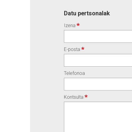
Datu pertsonalak
Izena
E-posta
Telefonoa
Kontsulta