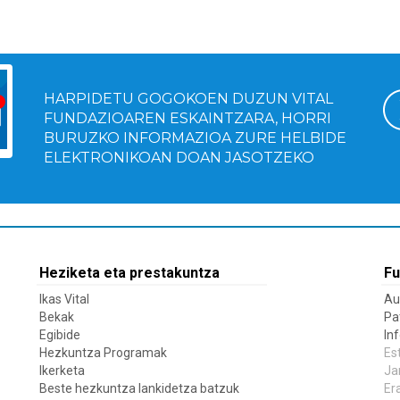
HARPIDETU GOGOKOEN DUZUN VITAL
FUNDAZIOAREN ESKAINTZARA, HORRI
BURUZKO INFORMAZIOA ZURE HELBIDE
ELEKTRONIKOAN DOAN JASOTZEKO
Heziketa eta prestakuntza
Fu
Ikas Vital
Au
Bekak
Pa
Egibide
In
Hezkuntza Programak
Es
Ikerketa
Ja
Beste hezkuntza lankidetza batzuk
Er