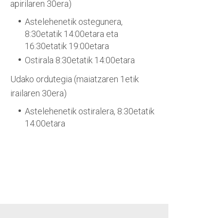
apirilaren 30era)
Astelehenetik ostegunera,
8:30etatik 14:00etara eta
16:30etatik 19:00etara
Ostirala 8:30etatik 14:00etara
Udako ordutegia (maiatzaren 1etik
irailaren 30era)
Astelehenetik ostiralera, 8:30etatik
14:00etara