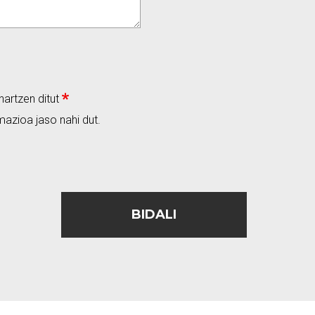
onartzen ditut
mazioa jaso nahi dut.
BIDALI