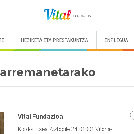
TE
HEZIKETA ETA PRESTAKUNTZA
ENPLEGUA
Harremanetarako
Vital Fundazioa
Kordoi Etxea, Aiztogile 24. 01001 Vitoria-