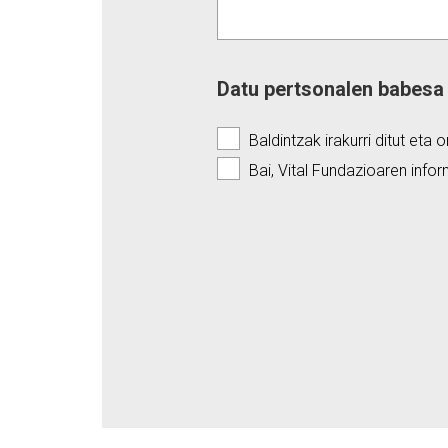
Datu pertsonalen babesa
Baldintzak irakurri ditut eta 
Bai, Vital Fundazioaren infor