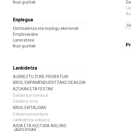
Ikusi guztiak
Ga
Le
Au
Enplegua
H
Ekintzailetza eta enplegu ekimenak
Empleoaraba
Laneratzea
Pr
Ikusi guztiak
Lankidetza
AURKEZTU ZURE PROIEKTUA!
KIROL EKIPAMENDUENTZAKO DEAILDIA
AZOKAK ETA FESTAK
Eskaera prozedura
Eskaera-orria
KIROL EKITALDIAK
Eskaera prozedura
Lankidetza-eskaera
AISIA ETA KULTURA ARLOKO
JARDUERAK